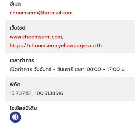
อีเมล
choomserm@hotmail.com
เว็บไซต์
www.choomserm.com
,
https://choomserm.yellowpages.co.th
เวลาทำการ
เปิดทำการ วันจันทร์ - วันเสาร์ เวลา 08:00 - 17:00 น.
พิกัด
13.737151, 100.5138516
โซเชียลมีเดีย