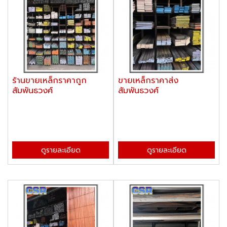
ร้านขายเหล็กราคาถูก
ขายเหล็กราคาส่ง
สัมพันธวงศ์
สัมพันธวงศ์
ดูรายละเอียด
ดูรายละเอียด