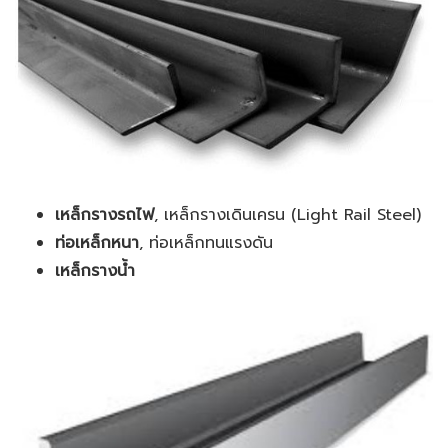
เหล็กรางรถไฟ
, เหล็กรางเดินเครน (Light Rail Steel)
ท่อเหล็กหนา
, ท่อเหล็กทนแรงดัน
เหล็กรางน้ำ