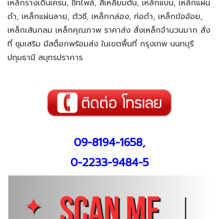
เหล็กรางเดินเครน, ชีทไพล์, สี่เหลี่ยมตัน, เหล็กแบน, เหล็กแผ่น
ดำ, เหล็กแผ่นลาย, ตัวซี, เหล็กกล่อง, ท่อดำ, เหล็กข้ออ้อย,
เหล็กเส้นกลม เหล็กคุณภาพ ราคาส่ง สั่งเหล็กจำนวนมาก สั่ง
ที่ ชุมเสริม มีสต็อกพร้อมส่ง ในเขตพื้นที่ กรุงเทพ นนทบุรี
ปทุมธานี สมุทรปราการ
09-8194-1658,
0-2233-9484-5