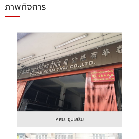
ภาพกิจการ
หสม. ชุมเสริม