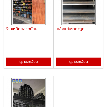
ร้านเหล็กตลาดน้อย
เหล็กแผ่นราคาถูก
ดูรายละเอียด
ดูรายละเอียด