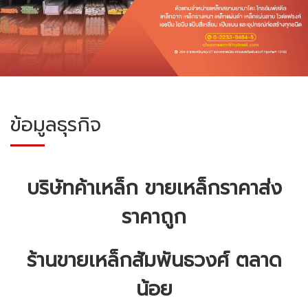
ข้อมูลธุรกิจ
บริษัทค้าเหล็ก ขายเหล็กราคาส่ง
ราคาถูก
ร้านขายเหล็กสัมพันธวงศ์ ตลาด
น้อย