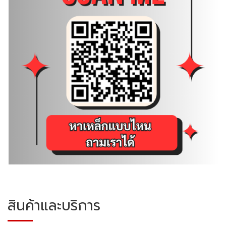
สินค้าและบริการ