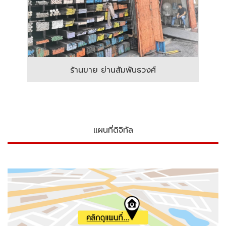
ร้านขาย ย่านสัมพันธวงศ์
แผนที่ดิจิทัล