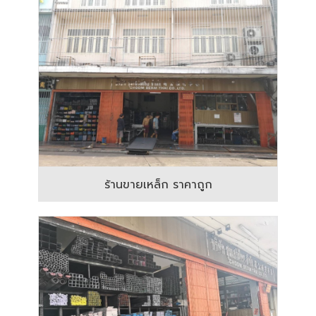
ร้านขายเหล็ก ราคาถูก