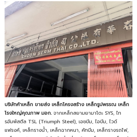
บริษัทค้าเหล็ก ขายส่ง เหล็กโครงสร้าง เหล็กรูปพรรณ เหล็ก
โรงใหญ่คุณภาพ มอก.
จากเหล็กสยามยามาโตะ SYS, ไท
รอัมพ์สตีล TSL (Triumph Steel), เอชบีม, ไอบีม, ไวด์
แฟรงค์, เหล็กรางน้ำ, เหล็กฉากหนา, คัทบีม, เหล็กรางรถไฟ,